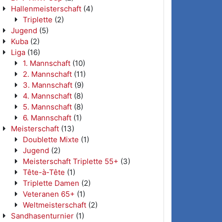
Hallenmeisterschaft
(4)
Triplette
(2)
Jugend
(5)
Kuba
(2)
Liga
(16)
1. Mannschaft
(10)
2. Mannschaft
(11)
3. Mannschaft
(9)
4. Mannschaft
(8)
5. Mannschaft
(8)
6. Mannschaft
(1)
Meisterschaft
(13)
Doublette Mixte
(1)
Jugend
(2)
Meisterschaft Triplette 55+
(3)
Tête-à-Tête
(1)
Triplette Damen
(2)
Veteranen 65+
(1)
Weltmeisterschaft
(2)
Sandhasenturnier
(1)