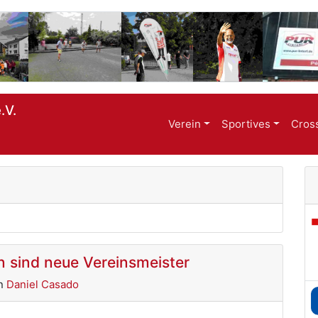
.V.
Verein
Sportives
Cros
 sind neue Vereinsmeister
n
Daniel Casado