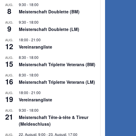
9:30
-
18:00
AUG.
8
Meisterschaft Doublette (BM)
9:30
-
18:00
AUG.
9
Meisterschaft Doublette (LM)
18:00
-
21:00
AUG.
12
Vereinsrangliste
8:30
-
18:00
AUG.
15
Meisterschaft Triplette Veterans (BM)
8:30
-
18:00
AUG.
16
Meisterschaft Triplette Veterans (LM)
18:00
-
21:00
AUG.
19
Vereinsrangliste
9:30
-
18:00
AUG.
21
Meisterschaft Tête-à-tête & Tireur
(Meldeschluss)
22. August, 9:00
-
23. August, 17:00
AUG.