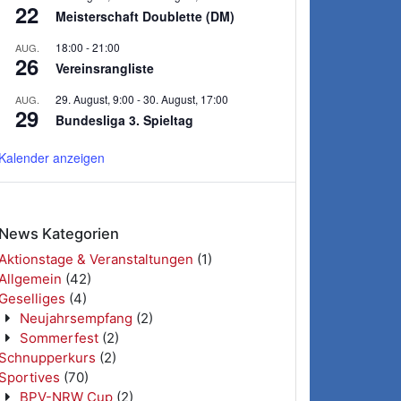
22
Meisterschaft Doublette (DM)
18:00
-
21:00
AUG.
26
Vereinsrangliste
29. August, 9:00
-
30. August, 17:00
AUG.
29
Bundesliga 3. Spieltag
Kalender anzeigen
News Kategorien
Aktionstage & Veranstaltungen
(1)
Allgemein
(42)
Geselliges
(4)
Neujahrsempfang
(2)
Sommerfest
(2)
Schnupperkurs
(2)
Sportives
(70)
BPV-NRW Cup
(2)