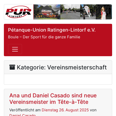
Pétanque-Union Ratingen-Lintorf e.V.
Boule – Der Sport für die ganze Familie
Kategorie:
Vereinsmeisterschaft
Ana und Daniel Casado sind neue
Vereinsmeister im Tête-à-Tête
Veröffentlicht am
Dienstag 26. August 2025
von
Daniel Casado