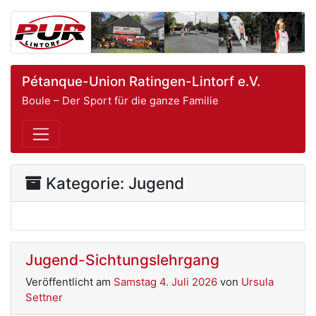
Pétanque-Union Ratingen-Lintorf e.V.
Boule – Der Sport für die ganze Familie
Kategorie:
Jugend
Jugend-Sichtungslehrgang
Veröffentlicht am
Samstag 4. Juli 2026
von
Ursula
Settner