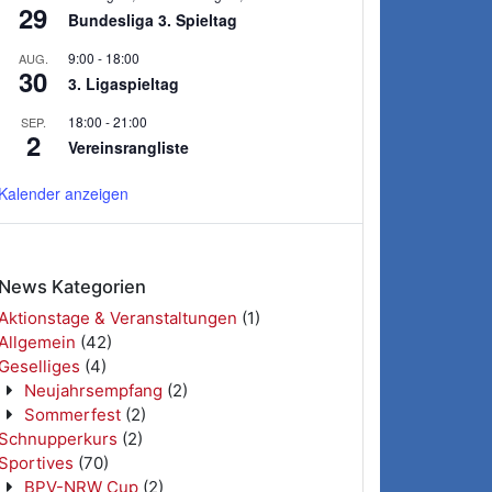
29
Bundesliga 3. Spieltag
9:00
-
18:00
AUG.
30
3. Ligaspieltag
18:00
-
21:00
SEP.
2
Vereinsrangliste
Kalender anzeigen
News Kategorien
Aktionstage & Veranstaltungen
(1)
Allgemein
(42)
Geselliges
(4)
Neujahrsempfang
(2)
Sommerfest
(2)
Schnupperkurs
(2)
Sportives
(70)
BPV-NRW Cup
(2)