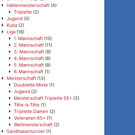
Hallenmeisterschaft
(4)
Triplette
(2)
Jugend
(5)
Kuba
(2)
Liga
(16)
1. Mannschaft
(10)
2. Mannschaft
(11)
3. Mannschaft
(9)
4. Mannschaft
(8)
5. Mannschaft
(8)
6. Mannschaft
(1)
Meisterschaft
(13)
Doublette Mixte
(1)
Jugend
(2)
Meisterschaft Triplette 55+
(3)
Tête-à-Tête
(1)
Triplette Damen
(2)
Veteranen 65+
(1)
Weltmeisterschaft
(2)
Sandhasenturnier
(1)