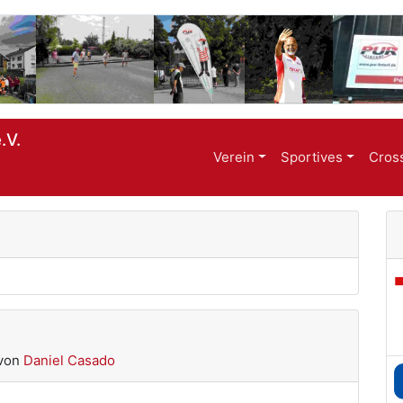
.V.
Verein
Sportives
Cros
von
Daniel Casado