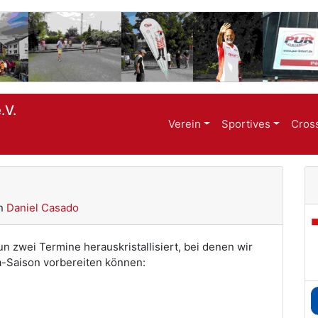
.V.
Verein
Sportives
Cros
n
Daniel Casado
n zwei Termine herauskristallisiert, bei denen wir
a-Saison vorbereiten können: