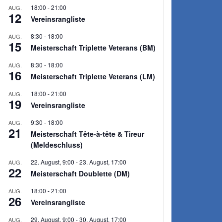
18:00
-
21:00
AUG.
12
Vereinsrangliste
8:30
-
18:00
AUG.
15
Meisterschaft Triplette Veterans (BM)
 Beitrag:
8:30
-
18:00
AUG.
16
 der Vorrunde des Düsseldorfer Sechstet’s für Nicole Jöris
Meisterschaft Triplette Veterans (LM)
18:00
-
21:00
AUG.
19
Vereinsrangliste
9:30
-
18:00
AUG.
21
Meisterschaft Tête-à-tête & Tireur
(Meldeschluss)
22. August, 9:00
-
23. August, 17:00
AUG.
22
Meisterschaft Doublette (DM)
18:00
-
21:00
AUG.
26
Vereinsrangliste
29. August, 9:00
-
30. August, 17:00
AUG.