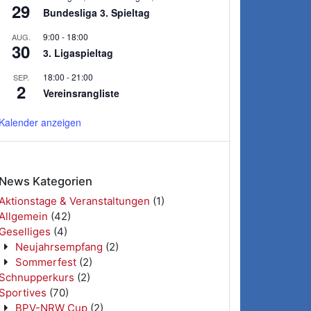
29
Bundesliga 3. Spieltag
9:00
-
18:00
AUG.
30
3. Ligaspieltag
18:00
-
21:00
SEP.
2
Vereinsrangliste
Kalender anzeigen
News Kategorien
Aktionstage & Veranstaltungen
(1)
Allgemein
(42)
Geselliges
(4)
Neujahrsempfang
(2)
Sommerfest
(2)
Schnupperkurs
(2)
Sportives
(70)
BPV-NRW Cup
(2)