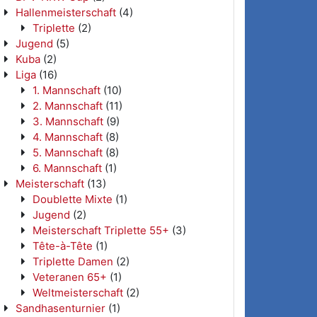
Hallenmeisterschaft
(4)
Triplette
(2)
Jugend
(5)
Kuba
(2)
Liga
(16)
1. Mannschaft
(10)
2. Mannschaft
(11)
3. Mannschaft
(9)
4. Mannschaft
(8)
5. Mannschaft
(8)
6. Mannschaft
(1)
Meisterschaft
(13)
Doublette Mixte
(1)
Jugend
(2)
Meisterschaft Triplette 55+
(3)
Tête-à-Tête
(1)
Triplette Damen
(2)
Veteranen 65+
(1)
Weltmeisterschaft
(2)
Sandhasenturnier
(1)