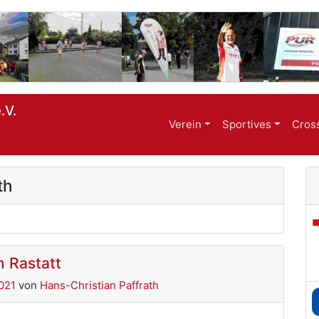
.V.
Verein
Sportives
Cros
th
n Rastatt
021
von
Hans-Christian Paffrath