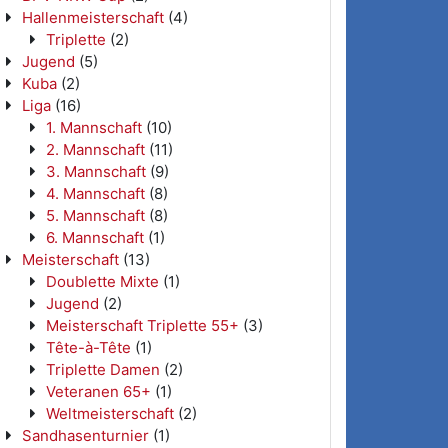
Hallenmeisterschaft
(4)
Triplette
(2)
Jugend
(5)
Kuba
(2)
Liga
(16)
1. Mannschaft
(10)
2. Mannschaft
(11)
3. Mannschaft
(9)
4. Mannschaft
(8)
5. Mannschaft
(8)
6. Mannschaft
(1)
Meisterschaft
(13)
Doublette Mixte
(1)
Jugend
(2)
Meisterschaft Triplette 55+
(3)
Tête-à-Tête
(1)
Triplette Damen
(2)
Veteranen 65+
(1)
Weltmeisterschaft
(2)
Sandhasenturnier
(1)