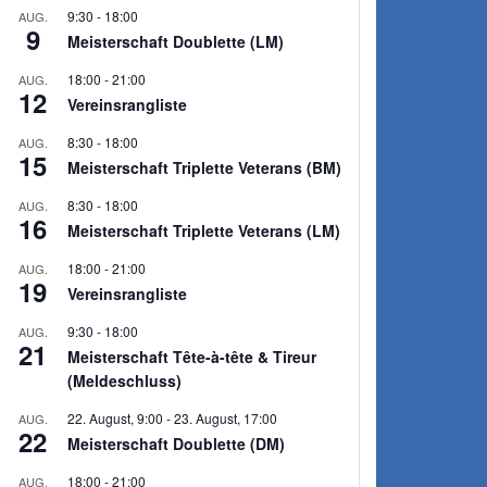
9:30
-
18:00
AUG.
9
Meisterschaft Doublette (LM)
18:00
-
21:00
AUG.
12
Vereinsrangliste
8:30
-
18:00
AUG.
15
Meisterschaft Triplette Veterans (BM)
8:30
-
18:00
AUG.
16
Meisterschaft Triplette Veterans (LM)
18:00
-
21:00
AUG.
19
Vereinsrangliste
9:30
-
18:00
AUG.
21
Meisterschaft Tête-à-tête & Tireur
(Meldeschluss)
22. August, 9:00
-
23. August, 17:00
AUG.
22
Meisterschaft Doublette (DM)
18:00
-
21:00
AUG.