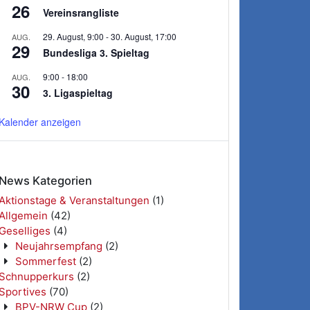
26
Vereinsrangliste
29. August, 9:00
-
30. August, 17:00
AUG.
29
Bundesliga 3. Spieltag
9:00
-
18:00
AUG.
30
3. Ligaspieltag
Kalender anzeigen
News Kategorien
Aktionstage & Veranstaltungen
(1)
Allgemein
(42)
Geselliges
(4)
Neujahrsempfang
(2)
Sommerfest
(2)
Schnupperkurs
(2)
Sportives
(70)
BPV-NRW Cup
(2)